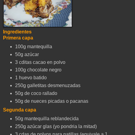
Ingredientes
Primera capa
100g mantequilla
50g azúcar
3 cditas cacao en polvo
100g chocolate negro
1 huevo batido
250g galletitas desmenuzadas
50g de coco rallado
50g de nueces picadas o pacanas
Segunda capa
50g mantequilla reblandecida
250g azúcar glas (yo pondria la mitad)
3 cdas de polvos para natillas (equivale a 1